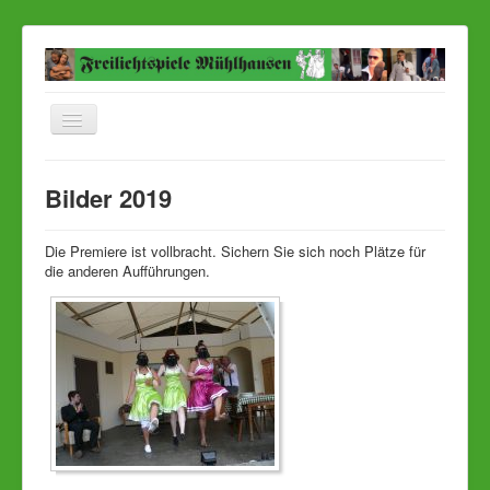
Navigation
an/aus
Startseite
Bilder 2019
Aktuelles Stück
Aktuelle Bilder
Die Premiere ist vollbracht. Sichern Sie sich noch Plätze für
die anderen Aufführungen.
Ensemble
Termine
Karten
Anfahrt
Presse
Kontakt