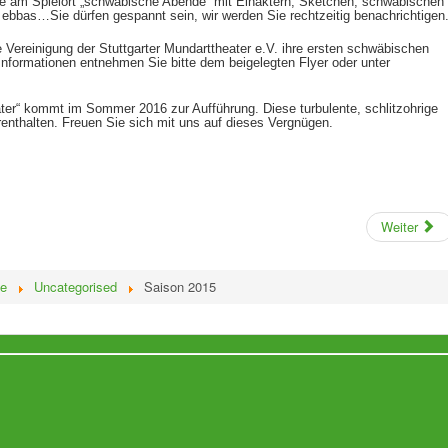
te am Spielort „schwäbische Abende“ mit Einaktern, Sketchen, schwäbischen
ebbas…Sie dürfen gespannt sein, wir werden Sie rechtzeitig benachrichtigen
e Vereinigung der Stuttgarter Mundarttheater e.V. ihre ersten schwäbischen
Informationen entnehmen Sie bitte dem beigelegten Flyer oder unter
ter“ kommt im Sommer 2016 zur Aufführung. Diese turbulente, schlitzohrige
renthalten. Freuen Sie sich mit uns auf dieses Vergnügen.
Weiter
e
Uncategorised
Saison 2015