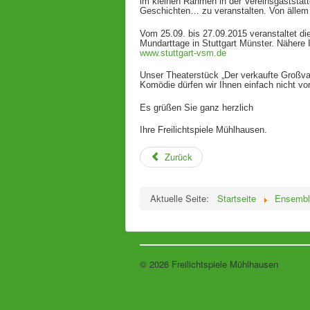
im kleinen Rahmen in der Vereinsgaststät
Geschichten… zu veranstalten. Von ällem 
Vom 25.09. bis 27.09.2015 veranstaltet di
Mundarttage in Stuttgart Münster. Nähere 
www.stuttgart-vsm.de
Unser Theaterstück „Der verkaufte Großva
Komödie dürfen wir Ihnen einfach nicht vo
Es grüßen Sie ganz herzlich
Ihre Freilichtspiele Mühlhausen.
Zurück
Aktuelle Seite:
Startseite
Ensembl
© 2026 Freilichtspiele Mühlhausen