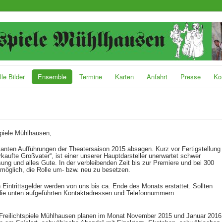
le Bilder
Ensemble
Termine
Karten
Anfahrt
Presse
Ko
spiele Mühlhausen,
anten Aufführungen der Theatersaison 2015 absagen. Kurz vor Fertigstellung
kaufte Großvater“, ist einer unserer Hauptdarsteller unerwartet schwer
ng und alles Gute. In der verbleibenden Zeit bis zur Premiere und bei 300
 möglich, die Rolle um- bzw. neu zu besetzen.
 Eintrittsgelder werden von uns bis ca. Ende des Monats erstattet. Sollten
e die unten aufgeführten Kontaktadressen und Telefonnummern
ie Freilichtspiele Mühlhausen planen im Monat November 2015 und Januar 2016