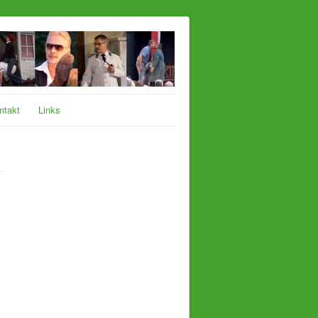
ntakt
Links