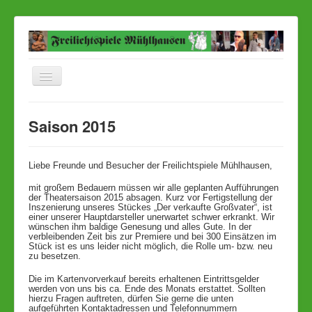
Navigation
an/aus
Startseite
Saison 2015
Aktuelles Stück
Aktuelle Bilder
Liebe Freunde und Besucher der Freilichtspiele Mühlhausen,
Ensemble
mit großem Bedauern müssen wir alle geplanten Aufführungen
der Theatersaison 2015 absagen. Kurz vor Fertigstellung der
Termine
Inszenierung unseres Stückes „Der verkaufte Großvater“, ist
einer unserer Hauptdarsteller unerwartet schwer erkrankt. Wir
wünschen ihm baldige Genesung und alles Gute. In der
Karten
verbleibenden Zeit bis zur Premiere und bei 300 Einsätzen im
Stück ist es uns leider nicht möglich, die Rolle um- bzw. neu
Anfahrt
zu besetzen.
Presse
Die im Kartenvorverkauf bereits erhaltenen Eintrittsgelder
werden von uns bis ca. Ende des Monats erstattet. Sollten
hierzu Fragen auftreten, dürfen Sie gerne die unten
Kontakt
aufgeführten Kontaktadressen und Telefonnummern